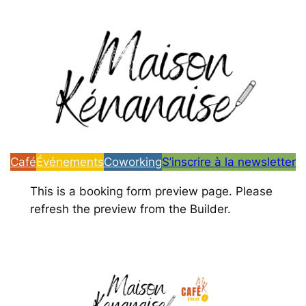
Aller
au
contenu
Café
Événements
Coworking
S’inscrire à la newsletter
This is a booking form preview page. Please
refresh the preview from the Builder.