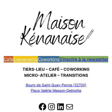
Aller
au
contenu
Café
Événements
Coworking
S’inscrire à la newsletter
TIERS-LIEU – CAFÉ – COWORKING
MICRO-ATELIER – ‌TRANSITIONS
Bourg de Saint-Quay-Perros (22700)
‌Place Valérie Masson-Delmotte
Facebook
Instagram
LinkedIn
E-mail